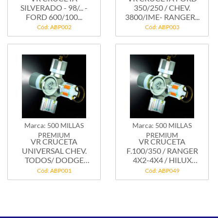
SILVERADO - 98/... -
350/250 / CHEV.
FORD 600/100...
3800/IME- RANGER...
Cód: ABP002
Cód: ABP003
Marca: 500 MILLAS
Marca: 500 MILLAS
PREMIUM
PREMIUM
VR CRUCETA
VR CRUCETA
UNIVERSAL CHEV.
F.100/350 / RANGER
TODOS/ DODGE
4X2-4X4 / HILUX
PICK UP...
4X2...
Cód: ABP001
Cód: ABP049