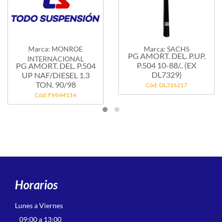
Marca: MONROE
Marca: SACHS
PG AMORT. DEL. P.UP.
INTERNACIONAL
P.504 10-88/.. (EX
PG AMORT. DEL. P.504
DL7329)
UP NAF/DIESEL 1.3
TON. 90/98
Cód: DL316217
Cód: FMI44114
Horarios
Lunes a Viernes
09:00 a 13:00