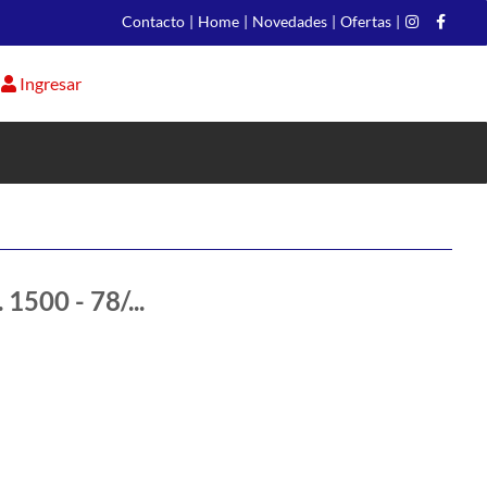
Contacto
|
Home
|
Novedades
|
Ofertas
|
Ingresar
500 - 78/...