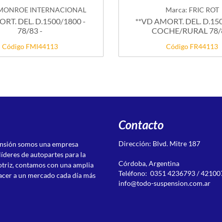
 MONROE INTERNACIONAL
Marca: FRIC ROT
RT. DEL. D.1500/1800 -
**VD AMORT. DEL. D.15
78/83 -
COCHE/RURAL 78/
Código FMI44113
Código FR44113
Contacto
Dirección: Blvd. Mitre 187
ensión somos una empresa
líderes de autopartes para la
Córdoba, Argentina
otriz, contamos con una amplia
Teléfono: 0351 4236793 / 42100
acer a un mercado cada día más
info@todo-suspension.com.ar