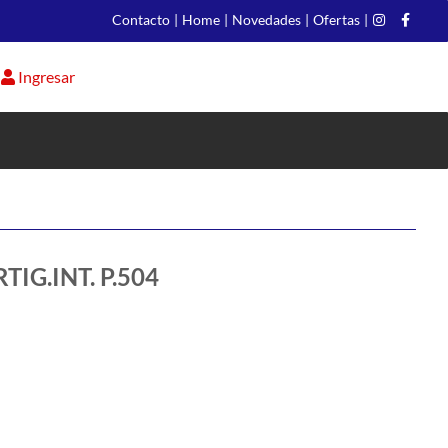
Contacto
|
Home
|
Novedades
|
Ofertas
|
Ingresar
IG.INT. P.504