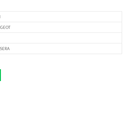
H
UGEOT
SERA