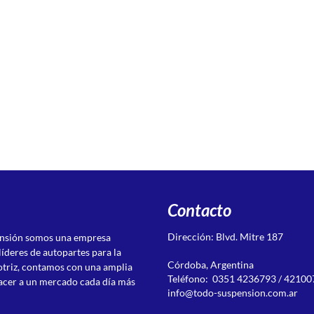
Contacto
Dirección: Blvd. Mitre 187
ensión somos una empresa
líderes de autopartes para la
Córdoba, Argentina
otriz, contamos con una amplia
Teléfono: 0351 4236793 / 42100
acer a un mercado cada día más
info@todo-suspension.com.ar