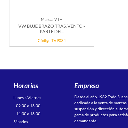
Marca: VTH
VW BUJE BRAZO TRAS. VENTO -
PARTE DEL.
Código TV9034
Horarios
Empresa
Desde el año 1982 Todo Susp
Lunes a Viernes
dedicada a la venta de marcas 
09:00 a 13:00
suspensión y dirección autom
14:30 a 18:00
gama de productos para satisf
demandante.
Sábados