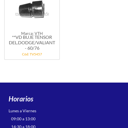
Marca: VTH
**VD BUJE TENSOR
DEL.DODGE/VALIANT
- 60/76
Cód: TV5457
Horarios
Lunes a Viernes
09:00 a 13:00
14:30 a 18:00