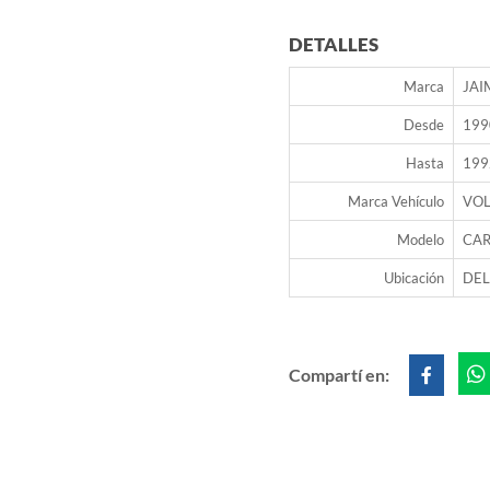
DETALLES
Marca
JAI
Desde
199
Hasta
199
Marca Vehículo
VO
Modelo
CA
Ubicación
DE
Compartí en: