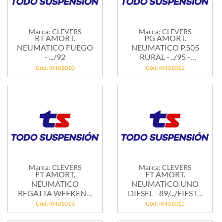
Marca: CLEVERS
Marca: CLEVERS
RT AMORT.
PG AMORT.
NEUMATICO FUEGO
NEUMATICO P.505
- .../92
RURAL - ../95 -
PORTON
Cód: RN01010
Cód: RN01012
Marca: CLEVERS
Marca: CLEVERS
FT AMORT.
FT AMORT.
NEUMATICO
NEUMATICO UNO
REGATTA WEEKEND
DIESEL - 89/.../FIESTA
-. ../93 GAS -...
-...
Cód: RN01013
Cód: RN01015