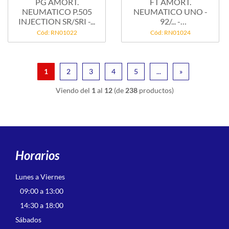
PG AMORT.
FT AMORT.
NEUMATICO P.505
NEUMATICO UNO -
INJECTION SR/SRI -...
92/... -
C/LIMPIALUNETA
Cód: RN01022
Cód: RN01024
1
2
3
4
5
...
»
Viendo del
1
al
12
(de
238
productos)
Horarios
Lunes a Viernes
09:00 a 13:00
14:30 a 18:00
Sábados