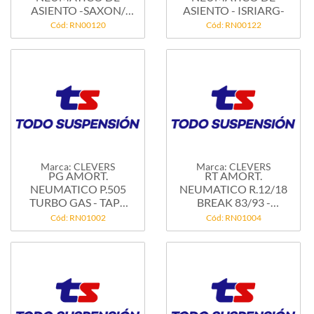
ASIENTO -SAXON/
ASIENTO - ISRIARG-
VICKING-
Cód: RN00120
Cód: RN00122
Marca: CLEVERS
Marca: CLEVERS
PG AMORT.
RT AMORT.
NEUMATICO P.505
NEUMATICO R.12/18
TURBO GAS - TAPA
BREAK 83/93 -
BAUL -...
ASTRA...
Cód: RN01002
Cód: RN01004