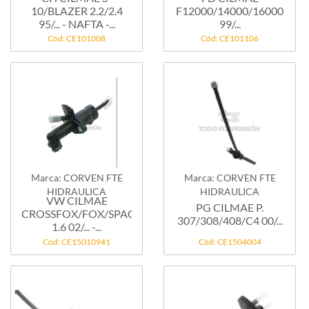
10/BLAZER 2.2/2.4
F12000/14000/16000
95/... - NAFTA -...
99/...
Cód: CE101008
Cód: CE101106
Marca: CORVEN FTE
Marca: CORVEN FTE
HIDRAULICA
HIDRAULICA
VW CILMAE
PG CILMAE P.
CROSSFOX/FOX/SPACEFOX/POLO
307/308/408/C4 00/...
1.6 02/... -...
Cód: CE15010941
Cód: CE1504004