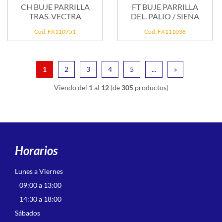
CH BUJE PARRILLA
FT BUJE PARRILLA
TRAS. VECTRA
DEL. PALIO / SIENA
Cód: FX110751
Cód: FX111038
1
2
3
4
5
...
»
Viendo del
1
al
12
(de
305
productos)
Horarios
Lunes a Viernes
09:00 a 13:00
14:30 a 18:00
Sábados