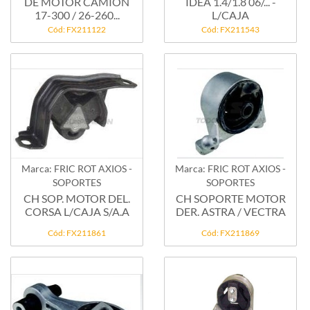
DE MOTOR CAMION
IDEA 1.4/1.8 06/... -
17-300 / 26-260...
L/CAJA
Cód: FX211122
Cód: FX211543
Marca: FRIC ROT AXIOS -
Marca: FRIC ROT AXIOS -
SOPORTES
SOPORTES
CH SOP. MOTOR DEL.
CH SOPORTE MOTOR
CORSA L/CAJA S/A.A
DER. ASTRA / VECTRA
Cód: FX211861
Cód: FX211869