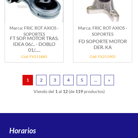
Marca: FRIC ROT AXIOS -
Marca: FRIC ROT AXIOS -
SOPORTES
SOPORTES
FT SOP. MOTOR TRAS.
FD SOPORTE MOTOR
IDEA 06/... - DOBLO
DER. KA
01/......
Cód: FX211883
Cód: FX211905
1
2
3
4
5
...
»
Viendo del
1
al
12
(de
119
productos)
Horarios