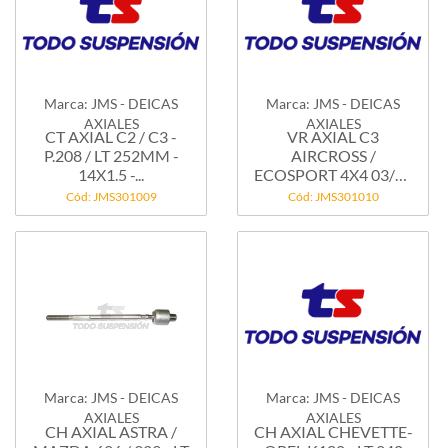
Marca: JMS - DEICAS
Marca: JMS - DEICAS
AXIALES
AXIALES
CT AXIAL C2 / C3 -
VR AXIAL C3
P.208 / LT 252MM -
AIRCROSS /
14X1.5 -...
ECOSPORT 4X4 03/12
- TEMPRA...
Cód: JMS301009
Cód: JMS301010
Marca: JMS - DEICAS
Marca: JMS - DEICAS
AXIALES
AXIALES
CH AXIAL ASTRA /
CH AXIAL CHEVETTE-