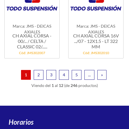
Marca: JMS - DEICAS
Marca: JMS - DEICAS
AXIALES
AXIALES
CH AXIAL CORSA -
CH AXIAL CORSA 16V
00/... / CELTA /
.../07 - 12X1.5 - LT 322
CLASSIC 02/......
MM
Cód: JMS302007
Cód: JMS302010
1
2
3
4
5
...
»
Viendo del
1
al
12
(de
246
productos)
Horarios