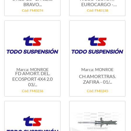
BRAVO...
EUROCARGO -
CABINA
Cód: FM0074
Cód: FM0138
Marca: MONROE
Marca: MONROE
FD AMORT. DEL.
CH AMORT.TRAS.
ECOSPORT 4X4 2.0
ZAFIRA - 01/...
03/...
Cód: FM0236
Cód: FM0245