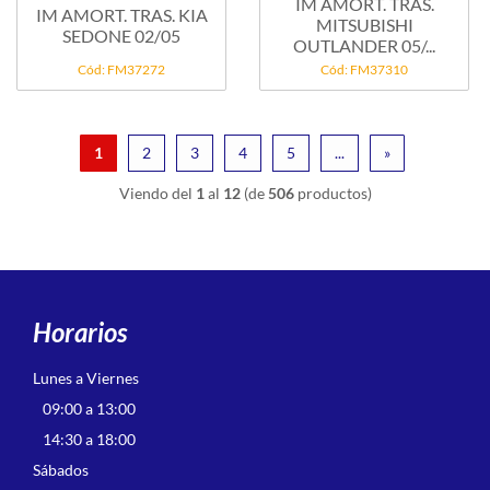
IM AMORT. TRAS.
IM AMORT. TRAS. KIA
MITSUBISHI
SEDONE 02/05
OUTLANDER 05/...
Cód: FM37272
Cód: FM37310
1
2
3
4
5
...
»
Viendo del
1
al
12
(de
506
productos)
Horarios
Lunes a Viernes
09:00 a 13:00
14:30 a 18:00
Sábados