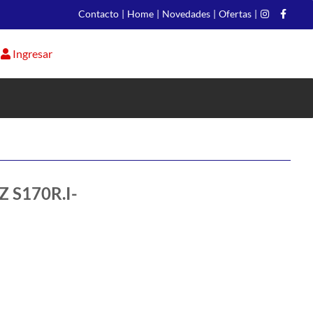
Contacto
|
Home
|
Novedades
|
Ofertas
|
Ingresar
Z S170R.I-