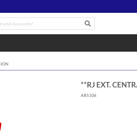
CION
**RJ EXT. CENT
AR5106