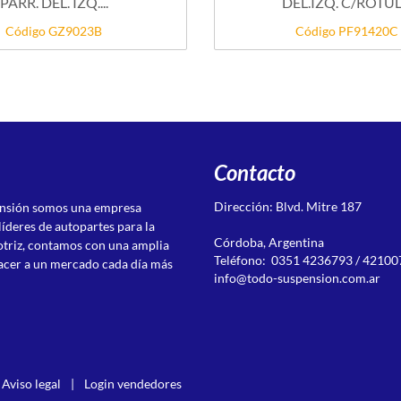
PARR. DEL. IZQ....
DEL.IZQ. C/ROTU
Código GZ9023B
Código PF91420C
Contacto
Dirección: Blvd. Mitre 187
ensión somos una empresa
líderes de autopartes para la
Córdoba, Argentina
otriz, contamos con una amplia
Teléfono: 0351 4236793 / 42100
acer a un mercado cada día más
info@todo-suspension.com.ar
Aviso legal
|
Login vendedores