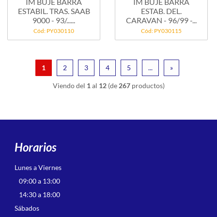
IM BUJE BARRA
IM BUJE BARRA
ESTABIL. TRAS. SAAB
ESTAB. DEL.
9000 - 93/......
CARAVAN - 96/99 -...
Cód: PY030110
Cód: PY030115
1
2
3
4
5
...
»
Viendo del
1
al
12
(de
267
productos)
Horarios
Lunes a Viernes
09:00 a 13:00
14:30 a 18:00
Sábados