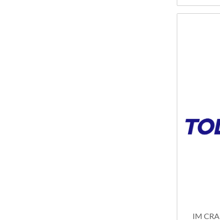
RENAULT
SEAT
SIN ESPECIFICAR
SUZUKI
TOYOTA
VARIOS - AUTOS / PICK-UP
VOLKSWAGEN
VOLVO
IM CRA