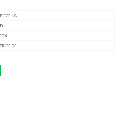
PIECE. LG
RD
CON
ERIOR DEL.