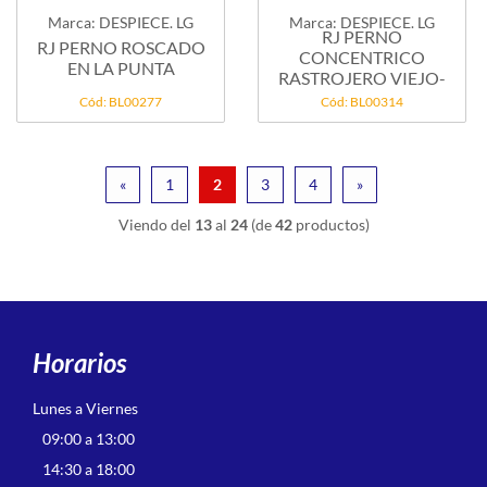
Marca: DESPIECE. LG
Marca: DESPIECE. LG
RJ PERNO
RJ PERNO ROSCADO
CONCENTRICO
EN LA PUNTA
RASTROJERO VIEJO-
Cód: BL00277
Cód: BL00314
«
1
2
3
4
»
Viendo del
13
al
24
(de
42
productos)
Horarios
Lunes a Viernes
09:00 a 13:00
14:30 a 18:00