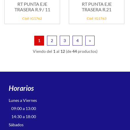
RT PUNTA EJE
RT PUNTA EJE
TRASERA R.9 / 11
TRASERA R.21
Cód: IG1762
Cód: IG1763
1
2
3
4
»
Viendo del
1
al
12
(de
44
productos)
Horarios
Lunes a Viernes
09:00 a 13:00
14:30 a 18:00
Sábados