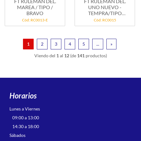
FT RULEMAN DEL.
FT RULEMAN DEL.
MAREA / TIPO /
UNO NUEVO -
BRAVO
TEMPRA/TIPO
1.8I/1.8...
Cód: RC0013-E
Cód: RC0015
1
2
3
4
5
...
»
Viendo del
1
al
12
(de
141
productos)
Horarios
Lunes a Viernes
09:00 a 13:00
14:30 a 18:00
Sábados