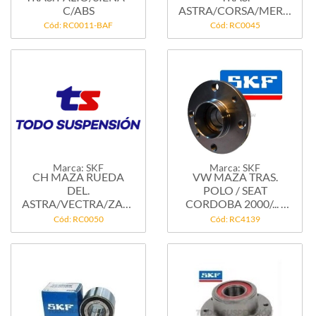
C/ABS
ASTRA/CORSA/MERIVA
98/......
Cód: RC0011-BAF
Cód: RC0045
Marca: SKF
Marca: SKF
CH MAZA RUEDA
VW MAZA TRAS.
DEL.
POLO / SEAT
ASTRA/VECTRA/ZAFIRA
CORDOBA 2000/... -
C/ABS -...
C/ABS
Cód: RC0050
Cód: RC4139