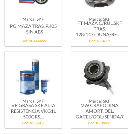
Marca: SKF
Marca: SKF
FT MAZA C/RUL.SKF
PG MAZA TRAS. P.405
TRAS.
- SIN ABS
128/147/DUNA/REGATTA
/...
Cód: RC444450
Cód: RC4625
Marca: SKF
Marca: SKF
VR GRASA SKF ALTA
VW CRAPODINA
RESISTENCIA VKG1L
AMORT. DEL.
500GRS....
GACEL/GOL/SENDA/CARAT
Cód: RC-VKG1
Cód: RC35012